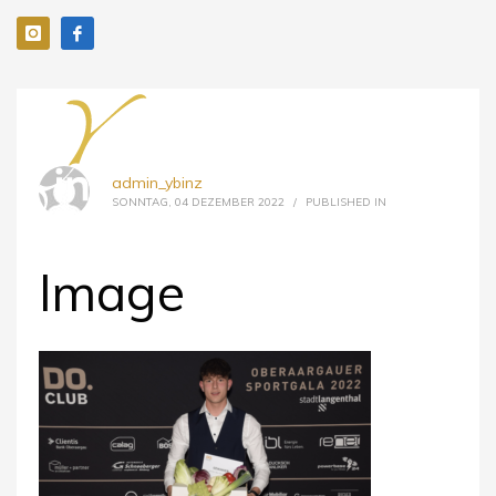
admin_ybinz
SONNTAG, 04 DEZEMBER 2022
/
PUBLISHED IN
Image