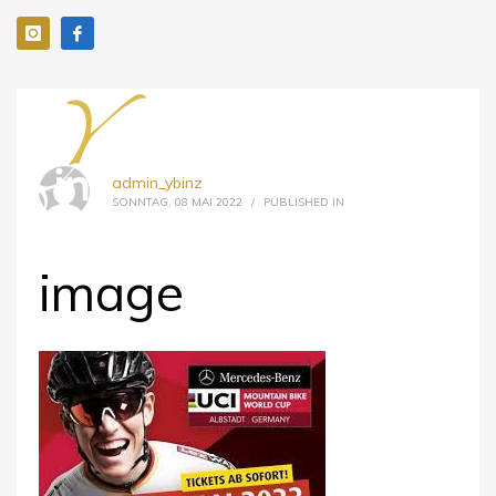
admin_ybinz
SONNTAG, 08 MAI 2022
/
PUBLISHED IN
image