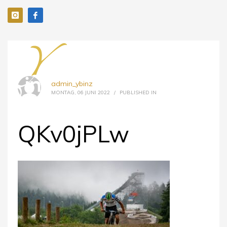
admin_ybinz
MONTAG, 06 JUNI 2022
/
PUBLISHED IN
QKv0jPLw